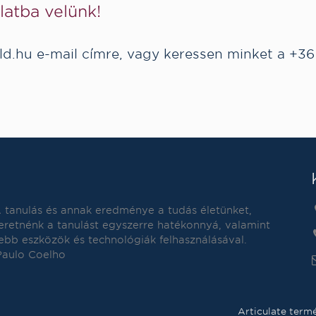
atba velünk!
ld.hu
e-mail címre, vagy keressen minket a
+36
A tanulás és annak eredménye a tudás életünket,
retnénk a tanulást egyszerre hatékonnyá, valamint
bb eszközök és technológiák felhasználásával.
 Paulo Coelho
Articulate term