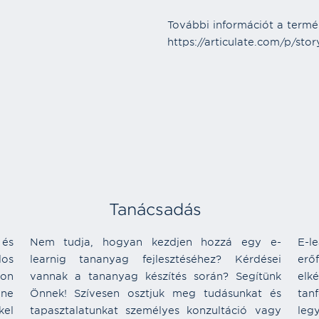
További információt a termékr
https://articulate.com/p/stor
Tanácsadás
 és
Nem tudja, hogyan kezdjen hozzá egy e-
E-l
los
learnig tananyag fejlesztéséhez? Kérdései
erő
on
vannak a tananyag készítés során? Segítünk
elk
ine
Önnek! Szívesen osztjuk meg tudásunkat és
tan
el
tapasztalatunkat személyes konzultáció vagy
leg