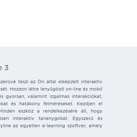
e 3
zerűvé teszi az Ön által elképzelt interaktív
ését. Hozzon létre lenyűgöző on-line és mobil
s gyorsan, valamint izgalmas interakciókat,
kat és hatákony felméréseket. Kezdjen el
 Minden eszköz a rendelkezésére áll, hogy
ítsen interaktív tananygokat. Egyszerű és
ryline az egyetlen e-learning szoftver, amely