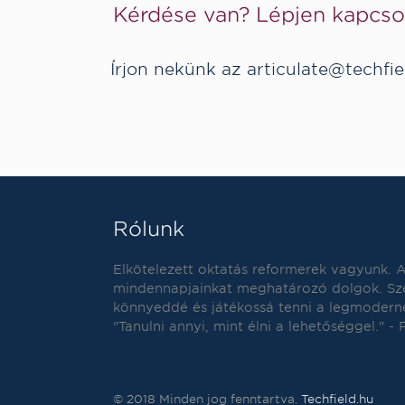
Kérdése van? Lépjen kapcsol
Írjon nekünk az
articulate@techfie
Rólunk
Elkötelezett oktatás reformerek vagyunk. 
mindennapjainkat meghatározó dolgok. Sze
könnyeddé és játékossá tenni a legmoderne
"Tanulni annyi, mint élni a lehetőséggel." -
© 2018 Minden jog fenntartva.
Techfield.hu