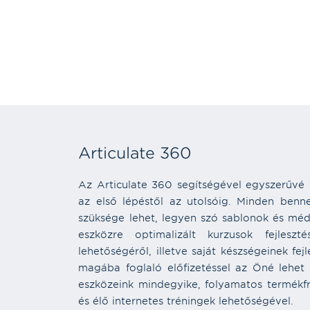
Articulate 360
Az Articulate 360 segítségével egyszerűvé vá
az első lépéstől az utolsóig. Minden ben
szüksége lehet, legyen szó sablonok és média
eszközre optimalizált kurzusok fejleszté
lehetőségéről, illetve saját készségeinek fej
magába foglaló előfizetéssel az Öné lehet 
eszközeink mindegyike, folyamatos termékfris
és élő internetes tréningek lehetőségével.