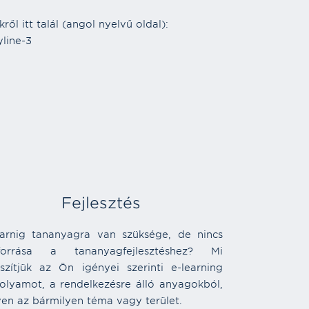
ől itt talál (angol nyelvű oldal):
yline-3
Fejlesztés
earnig tananyagra van szüksége, de nincs
forrása a tananyagfejlesztéshez? Mi
észítjük az Ön igényei szerinti e-learning
folyamot, a rendelkezésre álló anyagokból,
yen az bármilyen téma vagy terület.