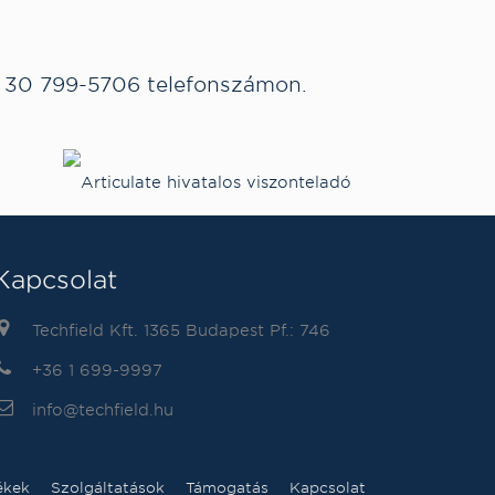
 30 799-5706
telefonszámon.
Kapcsolat
Techfield Kft. 1365 Budapest Pf.: 746
+36 1 699-9997
info@techfield.hu
ékek
Szolgáltatások
Támogatás
Kapcsolat